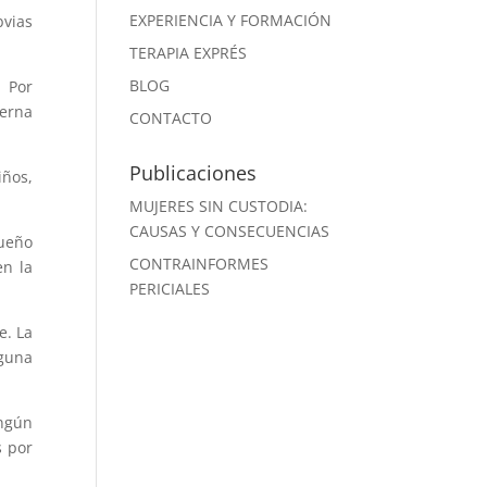
EXPERIENCIA Y FORMACIÓN
bvias
TERAPIA EXPRÉS
BLOG
. Por
terna
CONTACTO
Publicaciones
iños,
MUJERES SIN CUSTODIA:
CAUSAS Y CONSECUENCIAS
queño
CONTRAINFORMES
en la
PERICIALES
e. La
nguna
ingún
s por