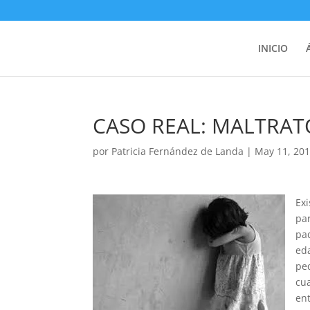
INICIO
CASO REAL: MALTRAT
por
Patricia Fernández de Landa
|
May 11, 20
Exi
pa
pa
ed
pe
cu
en