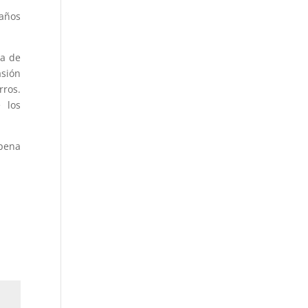
daños
ma de
asión
rros.
 los
 pena