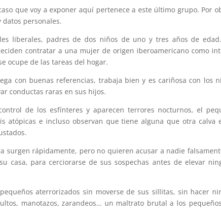
 caso que voy a exponer aquí pertenece a este último grupo. Por o
 datos personales.
les liberales, padres de dos niños de uno y tres años de edad
 deciden contratar a una mujer de origen iberoamericano como in
se ocupe de las tareas del hogar.
lega con buenas referencias, trabaja bien y es cariñosa con los n
r conductas raras en sus hijos.
control de los esfínteres y aparecen terrores nocturnos, el pe
is atópicas e incluso observan que tiene alguna que otra calva 
ustados.
ra surgen rápidamente, pero no quieren acusar a nadie falsament
su casa, para cerciorarse de sus sospechas antes de elevar ni
pequeños aterrorizados sin moverse de sus sillitas, sin hacer n
nsultos, manotazos, zarandeos… un maltrato brutal a los pequeño