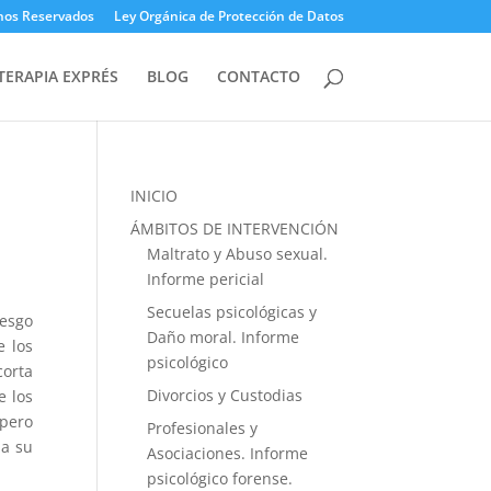
hos Reservados
Ley Orgánica de Protección de Datos
TERAPIA EXPRÉS
BLOG
CONTACTO
INICIO
ÁMBITOS DE INTERVENCIÓN
Maltrato y Abuso sexual.
Informe pericial
Secuelas psicológicas y
iesgo
Daño moral. Informe
e los
psicológico
corta
Divorcios y Custodias
e los
 pero
Profesionales y
 a su
Asociaciones. Informe
psicológico forense.