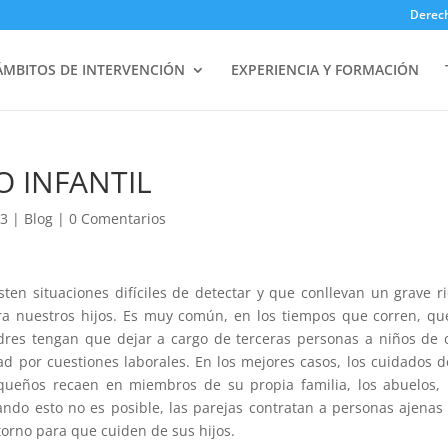
Derec
ÁMBITOS DE INTERVENCIÓN
EXPERIENCIA Y FORMACIÓN
O INFANTIL
13
|
Blog
|
0 Comentarios
sten situaciones difíciles de detectar y que conllevan un grave r
ra nuestros hijos. Es muy común, en los tiempos que corren, qu
dres tengan que dejar a cargo de terceras personas a niños de 
ad por cuestiones laborales. En los mejores casos, los cuidados d
queños recaen en miembros de su propia familia, los abuelos,
ando esto no es posible, las parejas contratan a personas ajenas
torno para que cuiden de sus hijos.